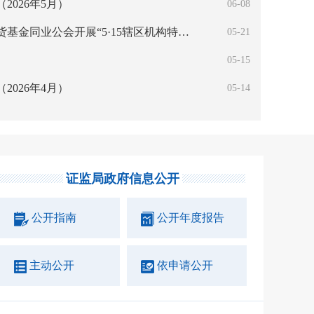
026年5月）
06-08
上海证监局组织上海证券期货基金同业公会开展“5·15辖区机构特色投教作品集中展示”活动
05-21
05-15
026年4月）
05-14
证券执法司法协作专题研讨会成功召开
上海资本市场人
证监局政府信息公开
公开指南
公开年度报告
主动公开
依申请公开