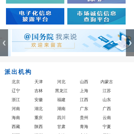
派出机构
北京
天津
河北
山西
内蒙古
辽宁
吉林
黑龙江
上海
江苏
浙江
安徽
福建
江西
山东
河南
湖北
湖南
广东
广西
海南
重庆
四川
贵州
云南
西藏
陕西
甘肃
青海
宁夏