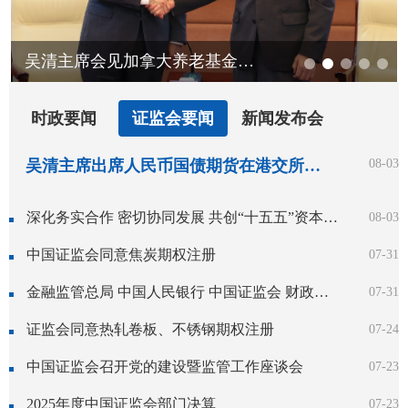
吴清主席会见加拿大养老基金投资公司总裁兼首席执行官格雷厄姆
时政要闻
证监会要闻
新闻发布会
吴清主席出席人民币国债期货在港交所挂牌上市仪式并致辞
08-03
深化务实合作 密切协同发展 共创“十五五”资本市场高水平开放新局面——吴清主席在香港推出人民币国债期货上市仪式上的致辞
08-03
中国证监会同意焦炭期权注册
07-31
金融监管总局 中国人民银行 中国证监会 财政部关于健全金融机构治理的实施意见
07-31
证监会同意热轧卷板、不锈钢期权注册
07-24
中国证监会召开党的建设暨监管工作座谈会
07-23
2025年度中国证监会部门决算
07-23