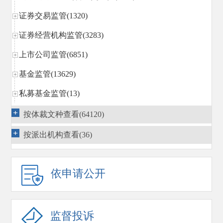
证券交易监管(1320)
证券经营机构监管(3283)
上市公司监管(6851)
基金监管(13629)
私募基金监管(13)
区域性股权市场规范发展(14)
按体裁文种查看(64120)
期货监管(1296)
按派出机构查看(36)
债券监管(3663)
行政执法(3269)
依申请公开
行政复议
(1540)
国际合作(1869)
监督投诉