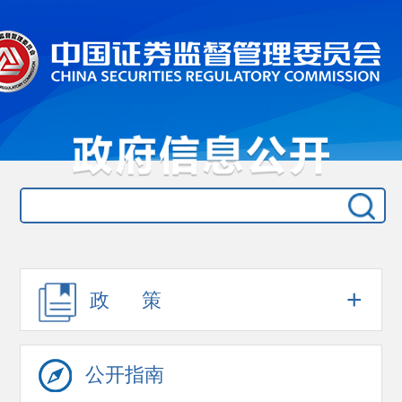
+
政 策
公开指南