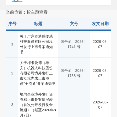
证券服务机构监管(257)
当前位置：按主题查看
其他
(473)
序号
标题
文号
发文日期
关于广东奥迪威传感
科技股份有限公司境
国合函〔2026〕
2026-08-
1
外发行上市备案通知
1741 号
07
书
关于梅卡曼德（雄
安）机器人科技股份
国合函〔2026〕
2026-08-
2
有限公司境外发行上
1738 号
07
市及境内未上市股
份“全流通”备案通知书
境内企业境外发行证
券和上市备案情况表
2026-08-
3
（首次公开发行及全
07
流通）（截至2026年8
月7日）