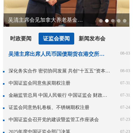
吴清主席会见加拿大养老基金投资公司总裁兼首席执行官格雷厄姆
时政要闻
证监会要闻
新闻发布会
吴清主席出席人民币国债期货在港交所挂牌上市仪式并致辞
08-03
深化务实合作 密切协同发展 共创“十五五”资本市场高水平开放新局面——吴清主席在香港推出人民币国债期货上市仪式上的致辞
08-03
中国证监会同意焦炭期权注册
07-31
金融监管总局 中国人民银行 中国证监会 财政部关于健全金融机构治理的实施意见
07-31
证监会同意热轧卷板、不锈钢期权注册
07-24
中国证监会召开党的建设暨监管工作座谈会
07-23
2025年度中国证监会部门决算
07-23