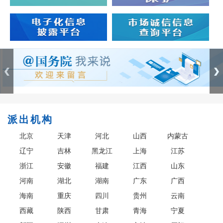
派出机构
北京
天津
河北
山西
内蒙古
辽宁
吉林
黑龙江
上海
江苏
浙江
安徽
福建
江西
山东
河南
湖北
湖南
广东
广西
海南
重庆
四川
贵州
云南
西藏
陕西
甘肃
青海
宁夏