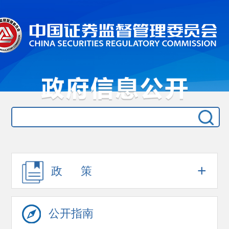
+
政 策
公开指南