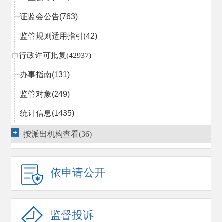
证监会公告
(763)
监管规则适用指引
(42)
行政许可批复(42937)
办事指南
(131)
监管对象
(249)
统计信息
(1435)
行政处罚决定
(2022)
按派出机构查看(36)
市场禁入决定
(366)
依申请公开
行政执法当事人承诺
(14)
行政复议
(1540)
监管措施
(814)
监督投诉