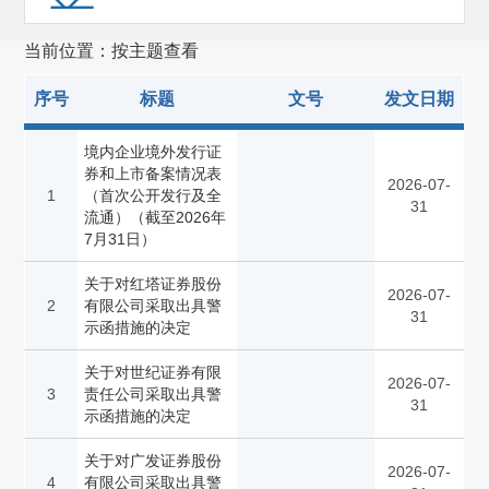
预先披露
(4813)
当前位置：按主题查看
发审会公告
(4994)
序号
标题
文号
发文日期
重组委公告
(1831)
规划报告
(1)
境内企业境外发行证
券和上市备案情况表
2026-07-
非行政许可事项
(114)
1
（首次公开发行及全
31
流通）（截至2026年
其他(1124)
7月31日）
备案管理
(653)
关于对红塔证券股份
2026-07-
2
有限公司采取出具警
31
示函措施的决定
关于对世纪证券有限
2026-07-
3
责任公司采取出具警
31
示函措施的决定
关于对广发证券股份
2026-07-
4
有限公司采取出具警