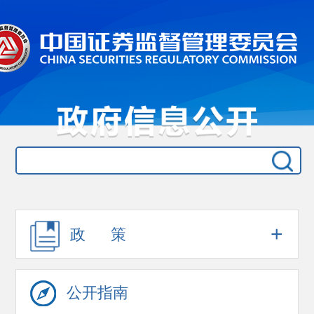
+
政 策
公开指南