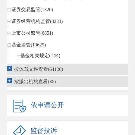
证券交易监管(1320)
证券经营机构监管(3283)
上市公司监管(6851)
基金监管(13629)
基金相关规定
(144)
机构设立(697)
按体裁文种查看(64120)
业务资格(1672)
按派出机构查看(36)
人员资格(484)
产品(10371)
依申请公开
其他(72)
相关名录
(83)
监督投诉