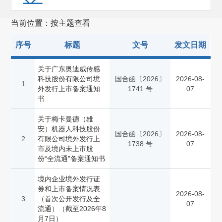
反馈意见
(101)
当前位置：按主题查看
进度公示
(1)
私募基金监管(13)
序号
标题
文号
发文日期
区域性股权市场规范发展(14)
关于广东奥迪威传感
科技股份有限公司境
国合函〔2026〕
2026-08-
期货监管(1296)
1
外发行上市备案通知
1741 号
07
书
债券监管(3663)
关于梅卡曼德（雄
行政执法(3269)
安）机器人科技股份
国合函〔2026〕
2026-08-
2
有限公司境外发行上
行政复议
(1540)
1738 号
07
市及境内未上市股
份“全流通”备案通知书
国际合作(1869)
证券服务机构监管(257)
境内企业境外发行证
券和上市备案情况表
2026-08-
其他
(473)
3
（首次公开发行及全
07
流通）（截至2026年8
月7日）