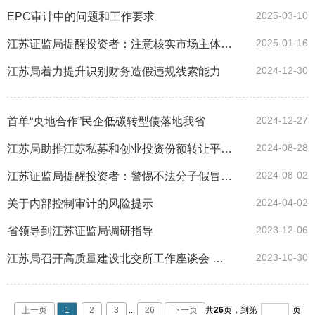
2025-03-10
EPC审计中的问题和工作要求
2025-01-16
江苏证监局提醒投资者：注意核实市场主体资质，警惕非法证券经营活动
2024-12-30
江苏局着力提升识别财务造假违规线索能力
2024-12-27
首单“央地合作”民企低碳转型债落地我省
2024-08-28
江苏局助推江苏私募和创业投资份额转让平台首单交易项目成功签约
2024-08-02
江苏证监局提醒投资者：警惕不法分子假冒证券公司工作人员实施诈骗
2024-04-02
关于内部控制审计的风险提示
2023-12-06
省领导到江苏证监局调研指导
2023-10-30
江苏局召开高质量建设北交所工作座谈会 持续推动“深改19条”落地落实
上一页
1
2
3
...
26
下一页
共
26
页，
到第
页