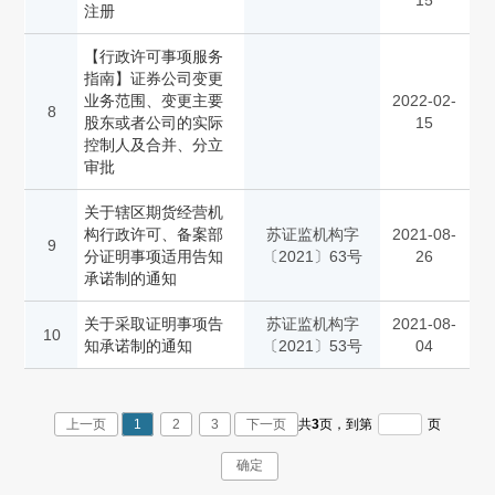
15
注册
【行政许可事项服务
指南】证券公司变更
业务范围、变更主要
2022-02-
8
股东或者公司的实际
15
控制人及合并、分立
审批
关于辖区期货经营机
构行政许可、备案部
苏证监机构字
2021-08-
9
分证明事项适用告知
〔2021〕63号
26
承诺制的通知
关于采取证明事项告
苏证监机构字
2021-08-
10
知承诺制的通知
〔2021〕53号
04
上一页
1
2
3
下一页
共
3
页，
到第
页
确定