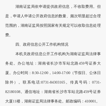
湖南
证监局依申请提供政府信息，不收取费用。但
是，申请人申请公开政府信息的数量、频次明显超过合理
范围的，
湖南
证监局按照国家有关规定可以收取信息处理
费。
四、
政府信息公开工作机构情况
本机关政府信息公开工作机构为
湖南证监局法律事
务处
。办公地址：
湖南省长沙市车站北路
459号证券大
厦
。办公时间：
8
:
30-1
2
:
0
0，1
4
:
0
0-17
:
00（节假日、公休日
除外）。联系
电
话
:
0
731
-
84303165
。传真号码：
0731
-
82180108
。通信地址：
湖南省长沙市车站北路
459号证券
大厦11楼
，
湖南
证监局
法律事务处
。
邮政编码：
410001。