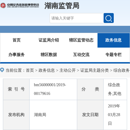
湖南监管局
首页
证监局介绍
辖区监管动态
政务信息
办事服务
辖区数据
互动交流
专题专栏
当前位置：
首页
>
政务信息
>
主动公开
>
证监局主题分类
>
综合政务
bm56000001/2019-
综合政
索 引 号
分 类
00179616
务;其他
2019年
发布机构
湖南局
发文日期
03月28
日