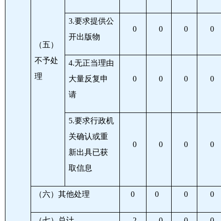
3.
要求提供公
0
0
0
0
开出版物
（五）
不予处
4.
无正当理由
理
大量反复申
0
0
0
0
请
5.
要求行政机
关确认或重
0
0
0
0
新出具已获
取信息
（六）其他处理
0
0
0
0
（七）总计
2
0
0
0