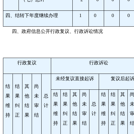
四、结转下年度继续办理
1
0
0
0
四、政府信息公开行政复议、行政诉讼情况
行政复议
行政诉讼
未经复议直接起诉
复议后起
结
结
其
尚
结
结
其
尚
结
结
其
果
果
他
未
总
果
果
他
未
总
果
果
他
维
纠
结
审
计
维
纠
结
审
计
维
纠
结
持
正
果
结
持
正
果
结
持
正
果