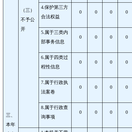
4.
保护第三方
（三）
0
0
0
0
合法权益
不予公
开
5.
属于三类内
0
0
0
0
部事务信息
6.
属于四类过
0
0
0
0
程性信息
7.
属于行政执
0
0
0
0
法案卷
8.
属于行政查
0
0
0
0
三、
询事项
本年