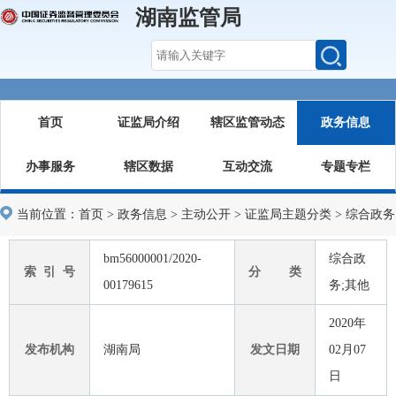
湖南监管局
首页
证监局介绍
辖区监管动态
政务信息
办事服务
辖区数据
互动交流
专题专栏
当前位置：
首页
>
政务信息
>
主动公开
>
证监局主题分类
>
综合政务
bm56000001/2020-
综合政
索 引 号
分 类
00179615
务;其他
2020年
发布机构
湖南局
发文日期
02月07
日