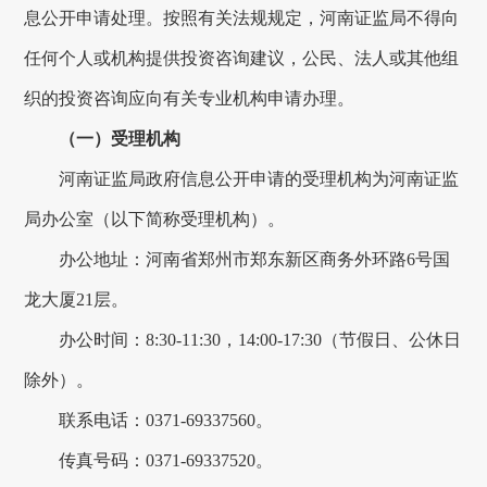
息公开申请处理。按照有关法规规定，
河南证监局不
得向
任何个人或机构提供投资咨询建议，公民、法人或其他组
织的投资咨询应向有关专业机构申请办理。
（一）受理机构
河南证监局
政府
信息公开申请的受理机构为河南证监
局办公室
（以下简称受理机构）。
办公地址：
河南省郑州市郑东新区商务外环路
6
号国
龙大厦
21
层
。
办公时间：
8
:
30-11
:
30
，
14
:
00-17
:
30
（节假日、公
休日
除外）。
联系电话：
0371-69337560
。
传真号码：
0371-69337520
。