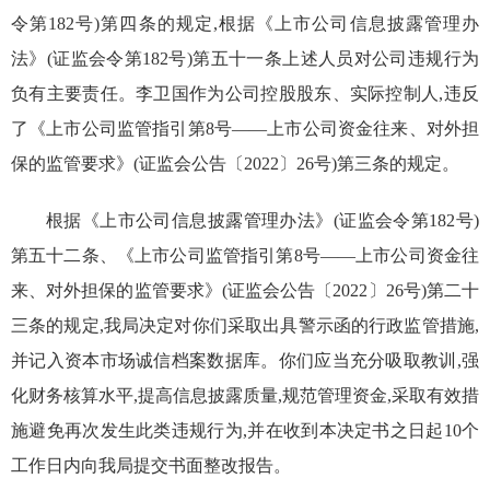
令第
182
号)第四条的规定,根据《上市公司信息披露管理办
法》(证监会令第
182
号)第五十一条上述人员对公司违规行为
负有主要责任。李卫国作为公司控股股东、实际控制人,违反
了《上市公司监管指引第
8
号
——
上市公司资金往来、对外担
保的监管要求》(证监会公告〔
2022
〕
26
号)第三条的规定。
根据《上市公司信息披露管理办法》(证监会令第
182
号)
第五十二条、《上市公司监管指引第
8
号
——
上市公司资金往
来、对外担保的监管要求》(证监会公告〔
2022
〕
26
号)第二十
三条的规定,我局决定对你们采取出具警示函的行政监管措施,
并记入资本市场诚信档案数据库。你们应当充分吸取教训,强
化财务核算水平,提高信息披露质量,规范管理资金,采取有效措
施避免再次发生此类违规行为,并在收到本决定书之日起
10
个
工作日内向我局提交书面整改报告。