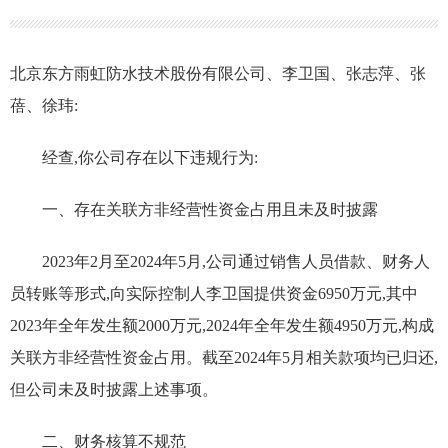
北京东方雨虹防水技术股份有限公司、李卫国、张志萍、张
蓓、徐玮
:
经查,你公司存在以下违规行为:
一、
存在关联方非经营性资金占用且未及时披露
2023
年
2
月至
2024
年
5
月,公司通过销售人员借款、财务人
员转账等形式,向实际控制人李卫国提供资金
6950
万元,其中
2023
年全年发生额
2000
万元,
2024
年全年发生额
4950
万元,构成
关联方非经营性资金占用。截至
2024
年
5
月相关款项均已归还,
但公司未及时披露上述事项。
二、财务核算不规范