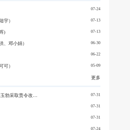
07-24
07-13
陆宇）
07-13
晖)
06-30
洪、邓小娟）
06-22
05-09
可可）
更多
07-31
关于对北京天宜上佳高新材料股份有限公司， 吴佩芳、杨铠璘、侯玉勃采取责令改正措施的决定
07-31
07-31
07-24