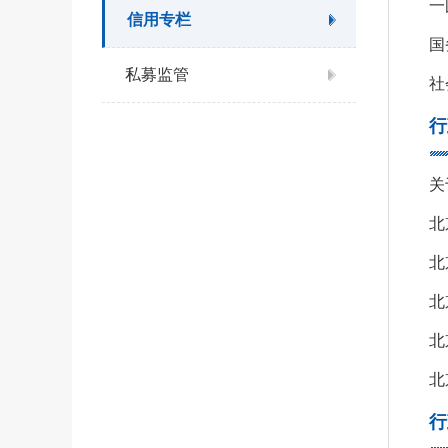
信用专栏
国
私募监管
社
行
关
北
北
北
北
北
行