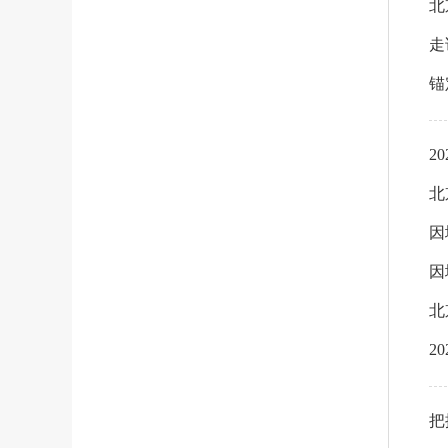
北
走
锚
2
北
因
因
北
2
把