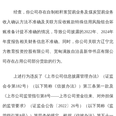
经查，你公司存在自制秸秆浆贸易业务及煤炭贸易业务
收入确认方法不准确及关联方应收账款特殊信用风险组合坏
账准备计提
不准确
的情况，导致公司披露的
2022
年、
2024
年
年度报告相关财务信息不准确。同时，你公司关联方辽宁北
方教育投资控股有限公司、宽甸满族自治县新华书店有限公
司存在占用公司部分货款的行为。
上述行为违反了《上市公司信息披露管理办法》（证监
会令第
182
号）（以下简称《信披办法》）第三条第一款及
《上市公司监管指引第
8
号
——
上市公司资金往来、对外担保
的监管要求》（证监会公告〔
2022
〕
26
号）（以下简称《监
管指引
第
8
号
》）第
四
条的规定。根据《信披办法》第五十一