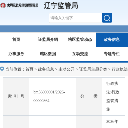
辽宁监管局
首页
证监局介绍
辖区监管动态
政务信息
办事服务
辖区数据
互动交流
专题专栏
当前位置：
首页
>
政务信息
>
主动公开
>
证监局主题分类
>
行政执法
行政执
bm56000001/2026-
法;行政
索 引 号
分 类
00000864
监管措
施
2026年