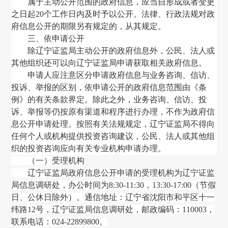
属于主动公开范围的政府信息
，
应当自形成或者变更
之日起
20个工作日内及时予以公开。法律、行政法规对政
府信息公开的期限另有规定的
，
从其规定。
三、依申请公开
除
辽宁证监局
主动公开的政府信息外
，
公民、法人或
其他组织还可以向
辽宁证监局
申请获取相关政府信息。
申请人应注意区分申请政府信息与业务咨询、信访、
投诉、举报的区别
，
依申请公开的政府信息范围由《条
例》的有关条款界定。除此之外
，
业务咨询、信访、投
诉、举报等仍按原有渠道和程序进行办理
，
不作为政府信
息公开申请处理。按照有关法规规定
，
辽宁证监局
不得向
任何个人或机构提供投资咨询建议
，
公民、法人或其他组
织的投资咨询应向有关专业机构申请办理。
（一）受理机构
辽宁证监局政府信息公开申请的受理机构为辽宁证监
局信息调研处，办公时间为
8:30-11:30，13:30-17:00（节假
日、公休日除外）。通信地址：辽宁省沈阳市和平区十一
纬路12号，辽宁证监局
信息调研处
，邮政编码：110003，
联系电话：024-22899800。