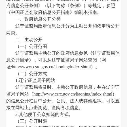
府信息公开条例》
（
以下简称《条例》
）
等规定，参照
《中国证监会政府信息公开指南》编制本指南。
一、政府信息公开分类
辽宁证监局
政府信息公开分为主动公开和依申请公开
两类。
二、主动公开
（
一
）
公开范围
辽宁证监局
主动公开的政府信息参见《
辽宁证监局
信
息公开目录》
，
可以从
辽宁证监局子
网站查阅
（
网
址
:http://www.csrc.gov.cn/liaoning/index.shtml
）
。
（二）公开方式
1.
辽宁证监局子
网站
辽宁证监局
将及时、主动公开政府信息
，
并在
辽宁证
监局子
网站
（
http://www.csrc.gov.cn/liaoning/index.shtml
）
的信息公开栏目中公开。公民、法人或其他组织
，
可以直
接在网站上点击浏览、查阅各项信息。
2.其他便于公众知晓的方式。
（三）公开时限