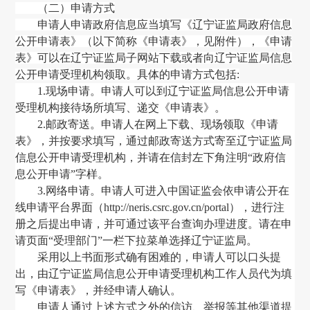
（二）申请方式
申请人申请政府信息应当填写《辽宁证监局政府信息
公开申请表》（以下简称《申请表》，见附件），
《申请
表》可以在辽宁证监局子网站下载或者向辽宁证监局信息
公开申请受理机构领取。具体的申请方式包括
:
1.现场申请。申请人可以到辽宁证监局信息公开申请
受理机构接待场所填写、递交《申请表》。
2.
邮政寄送。申请人在网上下载、现场领取《申请
表》
，
并按要求填写
，
通过邮政寄送方式寄至
辽宁证监局
信息公开申请受理机构
，
并请在信封左下角注明
“政府信
息公开申请”字样。
3.网络申请。申请人可进入中国证监会依申请公开在
线申请平台界面
（
http://neris.csrc.gov.cn/portal
）
，
进行注
册之后提出申请
，并可通过该平台查询办理进度。
请在申
请页面
“受理部门”一栏下拉菜单选择辽宁证监局。
采用以上书面形式确有困难的，申请人可以口头提
出，由辽宁证监局信息公开申请受理机构工作人员代为填
写《申请表》，并经申请人确认。
申请人通过上述方式之外的信访、举报等其他渠道提