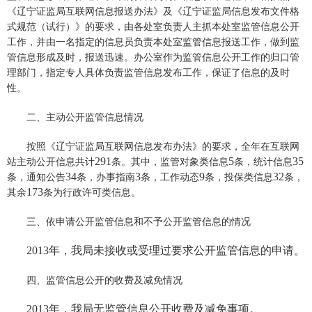
《辽宁证监局互联网信息报送办法》及《辽宁证监局信息发布文件格
式规范（试行）》的要求，由各处室负责人主抓本处室监管信息公开
工作，并由一名指定的信息员负责本处室监管信息报送工作，做到监
管信息形成及时，报送迅速。办公室作为监管信息公开工作的归口管
理部门，指定专人具体负责监管信息发布工作，保证了信息的及时
性。
二、主动公开监管信息情况
按照《辽宁证监局互联网信息发布办法》的要求，全年在互联网
291
5
35
站主动公开信息共计
条。其中，监管对象类信息
条，统计信息
34
3
9
32
条，通知公告
条，办事指南
条，工作动态
条，投保类信息
条，
173
其余
条为行政许可类信息。
三、依申请公开监管信息和不予公开监管信息的情况
2013
年，我局未接收或受理过要求公开监管信息的申请。
四、监管信息公开的收费及减免情况
2013
年，我局无监管信息公开收费及减免事项。