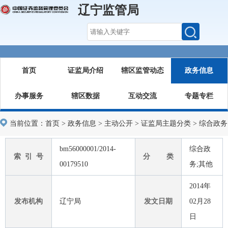
辽宁监管局
首页
证监局介绍
辖区监管动态
政务信息
办事服务
辖区数据
互动交流
专题专栏
当前位置：
首页
>
政务信息
>
主动公开
>
证监局主题分类
>
综合政务
bm56000001/2014-
综合政
索 引 号
分 类
00179510
务;其他
2014年
发布机构
辽宁局
发文日期
02月28
日