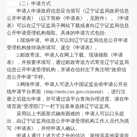
（二）申请方式
申请人申请政府信息应当填写《辽宁证监局政府信息
公开申请表》（以下简称《申请表》，见附件），
《申请
表》可以在辽宁证监局子网站下载或者向辽宁证监局信息
公开申请受理机构领取。具体的申请方式包括
:
1.现场申请。申请人可以到辽宁证监局信息公开申请
受理机构接待场所填写、递交《申请表》。
2.
邮政寄送。申请人在网上下载、现场领取《申请
表》
，
并按要求填写
，
通过邮政寄送方式寄至
辽宁证监局
信息公开申请受理机构
，
并请在信封左下角注明
“政府信
息公开申请”字样。
3.网络申请。申请人可进入中国证监会依申请公开在
线申请平台界面
（
http://neris.csrc.gov.cn/portal
）
，
进行注
册之后提出申请
，并可通过该平台查询办理进度。
请在申
请页面
“受理部门”一栏下拉菜单选择辽宁证监局。
采用以上书面形式确有困难的，申请人可以口头提
出，由辽宁证监局信息公开申请受理机构工作人员代为填
写《申请表》，并经申请人确认。
申请人通过上述方式之外的信访、举报等其他渠道提