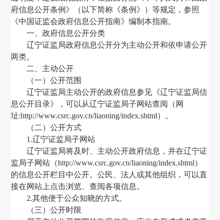
府信息公开条例》
（
以下简称《条例》
）
等规定，参照
《中国证监会政府信息公开指南》编制本指南。
一、政府信息公开分类
辽宁证监局
政府信息公开分为主动公开和依申请公开
两类。
二、主动公开
（
一
）
公开范围
辽宁证监局
主动公开的政府信息参见《
辽宁证监局
信
息公开目录》
，
可以从
辽宁证监局子
网站查阅
（
网
址
:http://www.csrc.gov.cn/liaoning/index.shtml
）
。
（二）公开方式
1.
辽宁证监局子
网站
辽宁证监局
将及时、主动公开政府信息
，
并在
辽宁证
监局子
网站
（
http://www.csrc.gov.cn/liaoning/index.shtml
）
的信息公开栏目中公开。公民、法人或其他组织
，
可以直
接在网站上点击浏览、查阅各项信息。
2.其他便于公众知晓的方式。
（三）公开时限