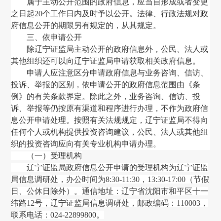
属于主动公开范围的政府信息
，
应当自形成或者变更
之日起
20个工作日内及时予以公开。法律、行政法规对政
府信息公开的期限另有规定的
，
从其规定。
三、依申请公开
除
辽宁证监局
主动公开的政府信息外
，
公民、法人或
其他组织还可以向
辽宁证监局
申请获取相关政府信息。
申请人应注意区分申请政府信息与业务咨询、信访、
投诉、举报的区别
，
依申请公开的政府信息范围由《条
例》的有关条款界定。除此之外
，
业务咨询、信访、投
诉、举报等仍按原有渠道和程序进行办理
，
不作为政府信
息公开申请处理。按照有关法规规定
，
辽宁证监局
不得向
任何个人或机构提供投资咨询建议
，
公民、法人或其他组
织的投资咨询应向有关专业机构申请办理。
（一）受理机构
辽宁证监局政府信息公开申请的受理机构为辽宁证监
局信息调研处，办公时间为
8:30-11:30，13:30-17:00（节假
日、公休日除外）。通信地址：辽宁省沈阳市和平区十一
纬路12号，辽宁证监局
信息调研处
，邮政编码：110003，
联系电话：024-22899800。