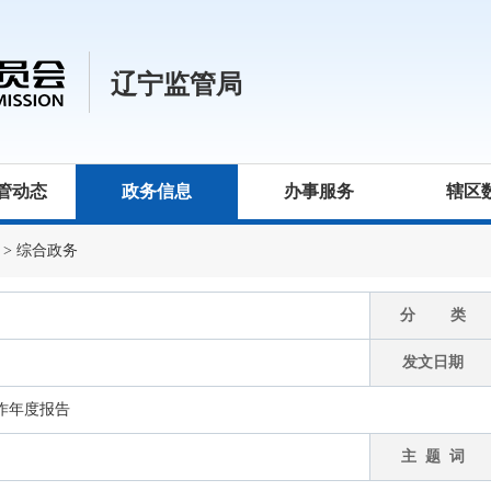
辽宁监管局
管动态
政务信息
办事服务
辖区
>
综合政务
分 类
发文日期
工作年度报告
主 题 词