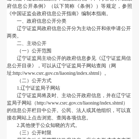
府信息公开条例》
（
以下简称《条例》
）
等规定，参照
《中国证监会政府信息公开指南》编制本指南。
一、政府信息公开分类
辽宁证监局
政府信息公开分为主动公开和依申请公开
两类。
二、主动公开
（
一
）
公开范围
辽宁证监局
主动公开的政府信息参见《
辽宁证监局
信
息公开目录》
，
可以从
辽宁证监局子
网站查阅
（
网
址
:http://www.csrc.gov.cn/liaoning/index.shtml
）
。
（二）公开方式
1.
辽宁证监局子
网站
辽宁证监局
将及时、主动公开政府信息
，
并在
辽宁证
监局子
网站
（
http://www.csrc.gov.cn/liaoning/index.shtml
）
的信息公开栏目中公开。公民、法人或其他组织
，
可以直
接在网站上点击浏览、查阅各项信息。
2.其他便于公众知晓的方式。
（三）公开时限