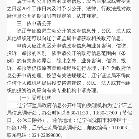
属于主动公开范围的政府信息
，
应当自形成或者变更
之日起
20个工作日内及时予以公开。法律、行政法规对政
府信息公开的期限另有规定的
，
从其规定。
三、依申请公开
除
辽宁证监局
主动公开的政府信息外
，
公民、法人或
其他组织还可以向
辽宁证监局
申请获取相关政府信息。
申请人应注意区分申请政府信息与业务咨询、信访、
投诉、举报的区别
，
依申请公开的政府信息范围由《条
例》的有关条款界定。除此之外
，
业务咨询、信访、投
诉、举报等仍按原有渠道和程序进行办理
，
不作为政府信
息公开申请处理。按照有关法规规定
，
辽宁证监局
不得向
任何个人或机构提供投资咨询建议
，
公民、法人或其他组
织的投资咨询应向有关专业机构申请办理。
（一）受理机构
辽宁证监局政府信息公开申请的受理机构为辽宁证监
局信息调研处，办公时间为
8:30-11:30，13:30-17:00（节假
日、公休日除外）。通信地址：辽宁省沈阳市和平区十一
纬路12号，辽宁证监局
信息调研处
，邮政编码：110003，
联系电话：024-22899800。