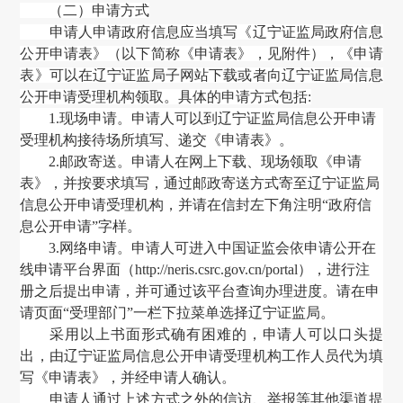
（二）申请方式
申请人申请政府信息应当填写《辽宁证监局政府信息
公开申请表》（以下简称《申请表》，见附件），
《申请
表》可以在辽宁证监局子网站下载或者向辽宁证监局信息
公开申请受理机构领取。具体的申请方式包括
:
1.现场申请。申请人可以到辽宁证监局信息公开申请
受理机构接待场所填写、递交《申请表》。
2.
邮政寄送。申请人在网上下载、现场领取《申请
表》
，
并按要求填写
，
通过邮政寄送方式寄至
辽宁证监局
信息公开申请受理机构
，
并请在信封左下角注明
“政府信
息公开申请”字样。
3.网络申请。申请人可进入中国证监会依申请公开在
线申请平台界面
（
http://neris.csrc.gov.cn/portal
）
，
进行注
册之后提出申请
，并可通过该平台查询办理进度。
请在申
请页面
“受理部门”一栏下拉菜单选择辽宁证监局。
采用以上书面形式确有困难的，申请人可以口头提
出，由辽宁证监局信息公开申请受理机构工作人员代为填
写《申请表》，并经申请人确认。
申请人通过上述方式之外的信访、举报等其他渠道提