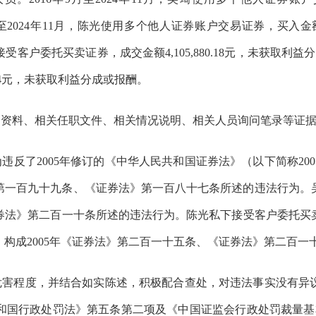
至
2024
年
11
月，陈光使用
多个他人
证券账户
交易证券，
买入金
接受
客户
委托买卖
证券
，成交金额
4,105,880.18
元，未获取利益分
4
元，
未获取利益分成或报酬。
户资料、相关任职文件、相关情况说明、相关人员询问笔录等证
为
违反了
2005
年修订的《中华人民共和国证券法》（以下简称
200
第一百九十九条、《证券法》第一百八十七条所述的违法行为。
券法》
第二百一十条
所述的
违法
行为。
陈光
私下接受客户委托买
，
构成
2005
年
《证券法》第二百一十五条、《证券法》
第二百一
危害程度，并结合如实陈述，积极配合查处，对违法事实没有异
和国行政处罚法》第五条第二项及《中国证监会行政处罚裁量基