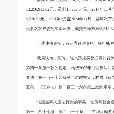
13,250,913.62
元，
盈利
18,262.54
元。
2017
年
11
月
5,570.51
元。
2021
年
2
月至
2024
年
11
月，吴琦私下
受
多名客
户
委托买卖
证券
，成
交金额
35,068,817.8
上述违法
事实，有证券账户资料、银行账
我局认为，
吴琦、陈光违规买卖证券
的
行
第四十条第一款的规定，构成
2005
年《证券法》
券法》第一百三十六条第二款的规定
，构成《证
五条、《证券法》第一百三十六条第二款的规定
根据当事人违法行为的事实、性质与社会
第一百八十七条、
第二百一十条
、《中华人民共