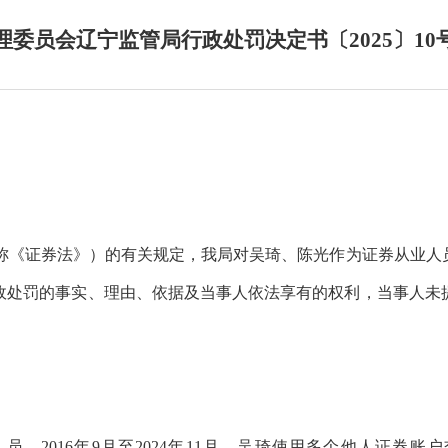
理委员会辽宁监管局行政处罚决定书〔2025〕10
称《证券法》）
的有关规定，我局对吴琦、陈光作为证券从业人
政处罚的事实、理由、依据及当事人依法享有的权利，当事人未
人员
。
2016
年
9
月至
2024
年
11
月，吴琦使用
多个他人
证券账户