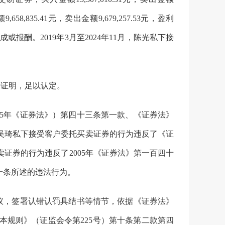
额
9,658,835.41
元，卖出金额
9,679,257.53
元，盈利
成或报酬。
2019
年
3
月至
2024
年
11
月，陈光私下接
据证明
，足以认定
。
5
年《证券法》）第四十三条第一款、《证券法》
吴琦私下接受客户委托
买卖证券
的
行为
违反了《证
卖证券
的
行为
违反了
2005
年《证券法》第一百四十
十条
所述的
违法
行为。
议，签署认错认罚具结书等情节，依据《证券法》
本规则》
（证监会令第
225
号）
第十条第二款第四