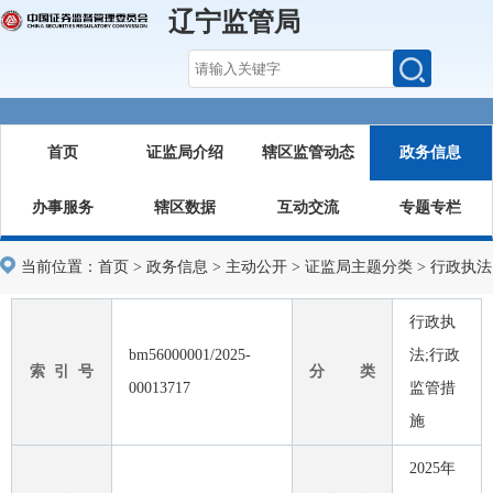
辽宁监管局
首页
证监局介绍
辖区监管动态
政务信息
办事服务
辖区数据
互动交流
专题专栏
当前位置：
首页
>
政务信息
>
主动公开
>
证监局主题分类
>
行政执法
行政执
bm56000001/2025-
法;行政
索 引 号
分 类
00013717
监管措
施
2025年