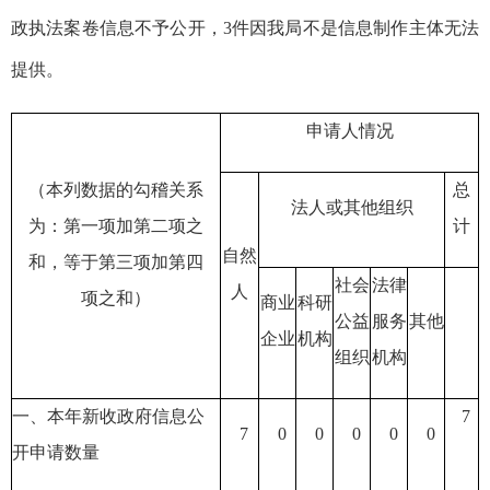
政执法案卷信息不予公开，3件因我局不是信息制作主体无法
提供
。
申请人情况
（本列数据的勾稽关系
总
法人或其他组织
为：第一项加第二项之
计
自然
和，等于第三项加第四
社会
法律
人
项之和）
商业
科研
公益
服务
其他
企业
机构
组织
机构
一、本年新收政府信息公
7
7
0
0
0
0
0
开申请数量