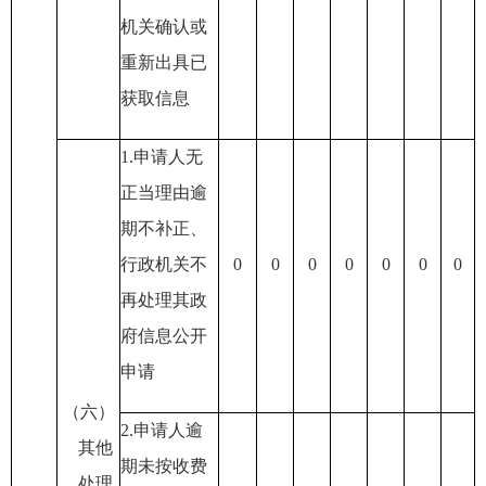
机关确认或
重新出具已
获取信息
1.申请人无
正当理由逾
期不补正
、
行政机关不
0
0
0
0
0
0
0
再处理其政
府信息公开
申请
（六）
2.申请人逾
其他
期未按收费
处理