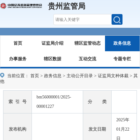
贵州监管局
首页
证监局介绍
辖区监管动态
政务信息
办事服务
辖区数据
互动交流
专题专栏
当前位置：
首页
>
政务信息
>
主动公开目录
>
证监局文种体裁
>
其
他
bm56000001/2025-
索 引 号
分 类
00001227
2025年
发布机构
发文日期
01月22
日