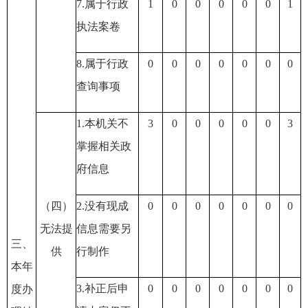
7.属于行政
1
0
0
0
0
0
1
执法案卷
8.属于行政
0
0
0
0
0
0
0
查询事项
1.本机关不
3
0
0
0
0
0
3
掌握相关政
府信息
（四）
2.没有现成
0
0
0
0
0
0
0
无法提
信息需要另
三、
供
行制作
本年
3.补正后申
0
0
0
0
0
0
0
度办