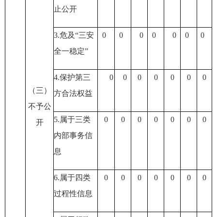
止公开
3.危及“三安
0
0
0
0
0
0
0
全一稳定”
4.保护第三
0
0
0
0
0
0
0
（三）
方合法权益
不予公
5.属于三类
0
0
0
0
0
0
0
开
内部事务信
息
6.属于四类
0
0
0
0
0
0
0
过程性信息