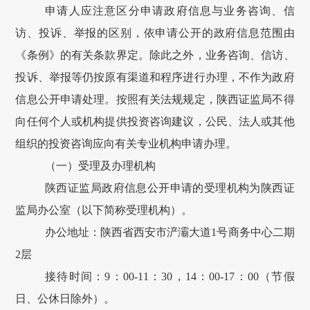
申请人应注意区分申请政府信息与业务咨询、信
访、投诉、举报的区别，依申请公开的政府信息范围由
《条例》的有关条款界定。除此之外，业务咨询、信访、
投诉、举报等仍按原有渠道和程序进行办理，不作为政府
信息公开申请处理。按照有关法规规定，
陕西证监局
不得
向任何个人或机构提供投资咨询建议，公民、法人或其他
组织的投资咨询应向有关专业机构申请办理。
（一）受理
及办理
机构
陕西证监局
政府信息公开申请的受理机构为
陕西证
监局办公室
（以下简称受理机构）。
办公地址：陕西省西安市浐灞大道
1
号商务中心二期
2
层
接待时间：
9
：
00-11
：3
0
，
14
：
00-17
：
00
（节假
日、公休日除外）。