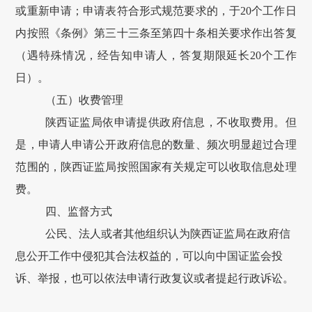
或重新申请；申请表符合形式规范要求的，于
20
个工作日
内
按照《条例》第三十三条至第四十条相关要求
作出答复
（遇特殊情况，
经
告知申请
人，
答复期限延长
20
个工作
日）。
（
五
）收费管理
陕西证监局
依申请提供政府信息，不收取费用。但
是，申请人申请公开政府信息的数量、频次明显超过合理
范围的，
陕西证监局
按照国家有关规定可以收取信息处理
费。
四
、监督方式
公民、法人或者其他组织认为
陕西证监局
在政府信
息公开工作中侵犯其合法权益的，可以向
中国证监会
投
诉、举报，也可以依法申请行政复议或者提起行政诉讼
。