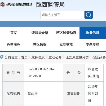
陕西监管局
首页
证监局介绍
辖区监管动态
政务信息
办事服务
辖区数据
互动交流
专题专栏
当前位置：
首页
>
政务信息
>
主动公开
>
证监局主题分类
>
综合政务
bm56000001/2016-
综合政
索 引 号
分 类
00179688
务;其他
2016年
发布机构
陕西局
发文日期
03月23
日