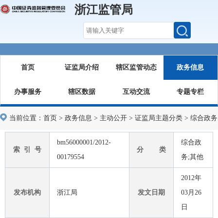
浙江监管局
首页
证监局介绍
辖区监管动态
政务信息
办事服务
辖区数据
互动交流
专题专栏
当前位置：
首页
>
政务信息
>
主动公开
>
证监局主题分类
>
综合政务
bm56000001/2012-
综合政
索 引 号
分 类
00179554
务;其他
2012年
发布机构
浙江局
发文日期
03月26
日