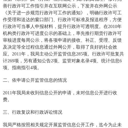
善行政许可工作指引并在互联网公示，下发并在外网公示
《关于进一步规范行政许可工作的通知》，明确行政许可工
作受理和送达的窗口部门、行政许可标准及报送程序，方便
行政许可当事人申报材料，提升行政许可透明度。
在
2010
年
机构类行政许可进度公示的基础上，率先推行期货行政许可
审核进度每周公示，将各项申请的接收、补正、受理、反馈
及决定等全过程信息通过外网公开，取得了良好的社会效
应。
2011
年，我局主动公开监管信息
285
项。行政许可批复共
计
269
项，另有通知公告
2
项、监管对象名录
4
项、统计信息
6
项、指南指引
4
项。
二、
依申请公开监管信息的情况
2011
年我局未收到信息公开的申请，未对信息公开进行收
费。
三、行政复议和行政诉讼情况
我局严格按照相关规定开展监管信息公开工作，迄今为止未