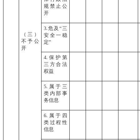
规禁止公
开
3.危及“三
（三）
安全一稳
不予公
定”
开
4.保护第
三方合法
权益
5.属于三
类内部事
务信息
6.属于四
类过程性
信息