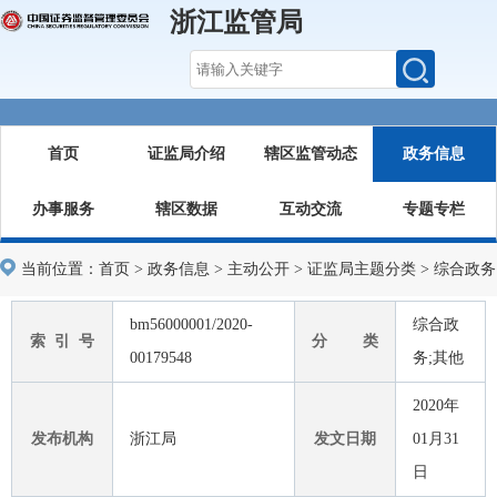
浙江监管局
首页
证监局介绍
辖区监管动态
政务信息
办事服务
辖区数据
互动交流
专题专栏
当前位置：
首页
>
政务信息
>
主动公开
>
证监局主题分类
>
综合政务
bm56000001/2020-
综合政
索 引 号
分 类
00179548
务;其他
2020年
发布机构
浙江局
发文日期
01月31
日