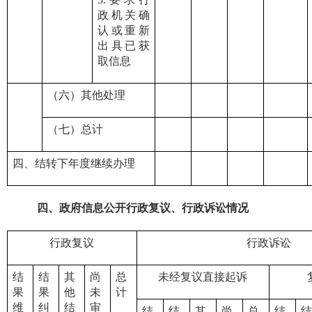
政机关确
认或重新
出具已获
取信息
（六）其他处理
（七）总计
四、结转下年度继续办理
四、
政府信息公开行政复议、行政诉讼情况
行政复议
行政诉讼
结
结
其
尚
总
未经复议直接起诉
果
果
他
未
计
维
纠
结
审
结
结
其
尚
总
结