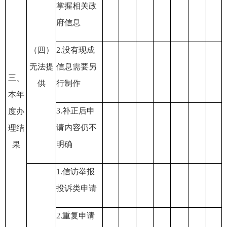
掌握相关政
府信息
（四）
2.
没有现成
无法提
信息需要另
三、
供
行制作
本年
3.
补正后申
度办
请内容仍不
理结
明确
果
1.
信访举报
投诉类申请
2.
重复申请