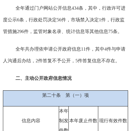
全年通过门户网站公开信息
434
条，其中，行政许可进
度公示
6
条，行政处罚决定
56
件，市场禁入决定
1
件，行政监
管措施
296
件，监管对象名录、统计信息等其他信息
75
条。
全年共办理依申请公开政府信息
11
件，其中
4
件与申请
人沟通后办结，
2
件答复不予公开，
5
件答复信息不存在
。
二、主动公开政府信息情况
第二十条
第（一）项
本年
信息内容
制
发
本年废止件数
现行有效件
数
件
数