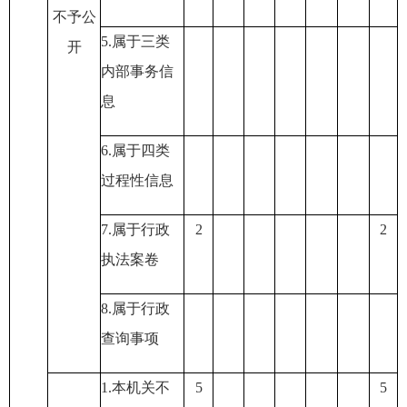
不予公
5.
属于三类
开
内部事务信
息
6.
属于四类
过程性信息
7.
属于行政
2
2
执法案卷
8.
属于行政
查询事项
1.
本机关不
5
5