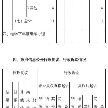
3.
其他
4
4
（七）总计
11
11
四、结转下年度继续办理
四、政府信息公开行政复议、行政诉讼情况
行政复议
行政诉讼
未经复议直接起诉
复议后起诉
结
结
其
尚
结
结
其
尚
结
结
尚
果
果
他
未
总
果
果
他
未
总
果
果
其他
未
总