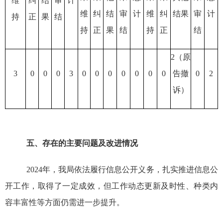
维
纠
结
审
计
维
纠
结
审
计
维
纠
结果
审
计
持
正
果
结
持
正
果
结
持
正
结
2
（原
3
0
0
0
3
0
0
0
0
0
0
0
告撤
0
2
诉）
五、存在的主要问题及改进情况
2024
年，
我局依法履行信息公开义务，扎实推进信息公
开工作，取得了一定成效，但
工作动态更新
及时性、种类内
容丰富性等方面仍需进一步提升。