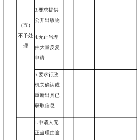
3.
要求提供
公开出版物
（五）
不予处
4.
无正当理
理
由大量反复
申请
5.
要求行政
机关确认或
重新出具已
获取信息
1.
申请人无
正当理由逾