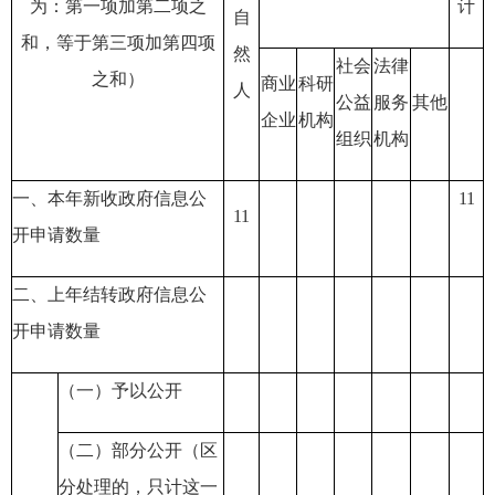
为：第一项加第二项之
计
自
和，等于第三项加第四项
然
社会
法律
之和）
商业
科研
人
公益
服务
其他
企业
机构
组织
机构
一、本年新收政府信息公
11
11
开申请数量
二、上年结转政府信息公
开申请数量
（一）予以公开
（二）部分公开
（区
分处理的，只计这一