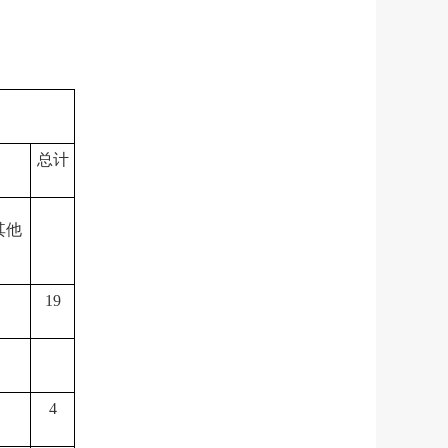
总计
其他
19
4