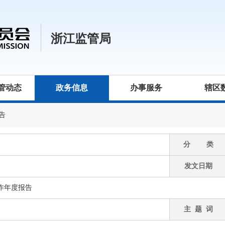
浙江监管局
管动态
政务信息
办事服务
辖区
告
分 类
发文日期
工作年度报告
主 题 词