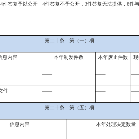
中
4
件答复予以公开，
4
件答复不予公开，
3
件答复
无法提供，
8
件
第二十条
第（一）项
信息内容
本年
制
发件
数
本年废止件数
现
——
——
—
文件
——
——
—
第二十条
第（五）项
信息内容
本年处理决定数量