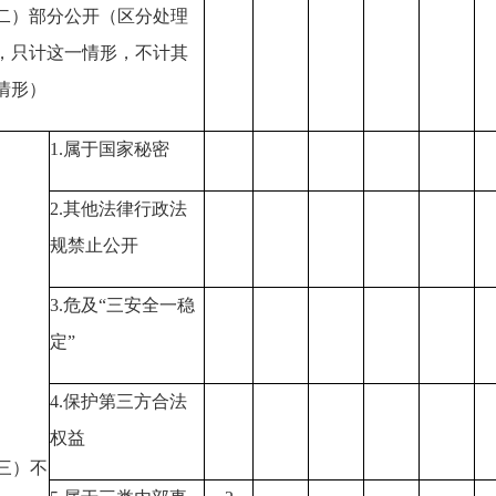
二）部分公开
（区分处理
，只计这一情形，不计其
情形）
1.
属于国家秘密
2.
其他法律行政法
规禁止公开
3.
危及
“
三安全一稳
定
”
4.
保护第三方合法
权益
三）不