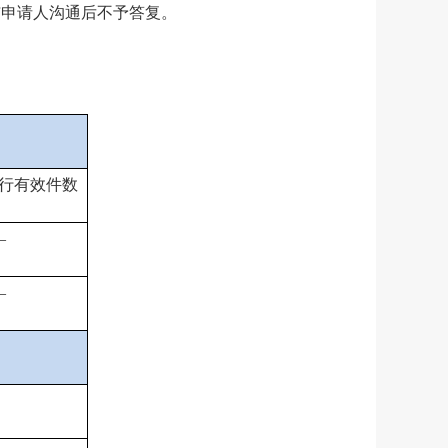
与申请人沟通后不予答复。
行有效件
数
—
—