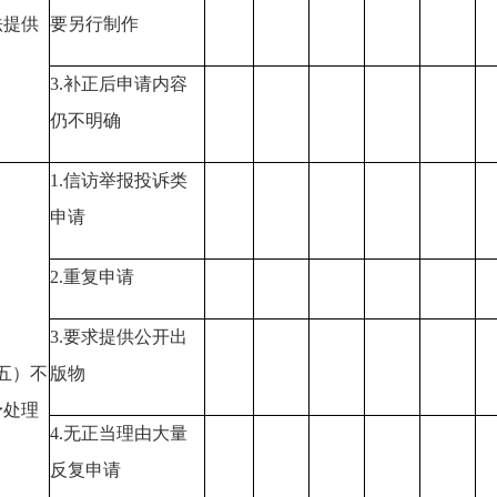
法提供
要另行制作
3.
补正后申请内容
仍不明确
1.
信访举报投诉类
申请
2.
重复申请
3.
要求提供公开出
五）不
版物
予处理
4.
无正当理由大量
反复申请