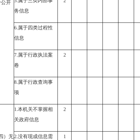
5.
属于三类内部事
2
予公开
务信息
6.
属于四类过程性
信息
7.
属于行政执法案
2
卷
8.
属于行政查询事
项
1.
本机关不掌握相
2
关政府信息
四）无
2.
没有现成信息需
1