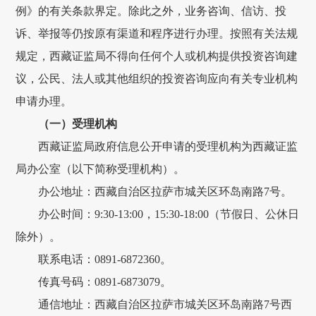
例
》的有关条款界定。除此之外，业务咨询、信访
、
投
诉、
举报
等仍按原有渠道和程序进行办理。按照有关法规
规定，
西藏
证监局不得向任何个人或机构提供投资咨询建
议，公民、法人或其他组织的投资咨询应向有关专业机构
申请办理。
（一）受理机构
西藏证监局政府
信息公开申请的受理机构为
西藏
证监
局办公室
（以下简称受理机构）。
办公
地址：
西藏自治区拉萨市城关区环岛南路
7号
。
办公时间
：
9
:
30-1
3
:
00
，
15
:
30
-1
8
:
00
（节假日、公休日
除外）。
联系电话：
0
891
-
6872360
。
传真
号码
：
0
8
91-
6873079
。
通信
地址：
西藏自治区拉萨市城关区环岛南路
7号西