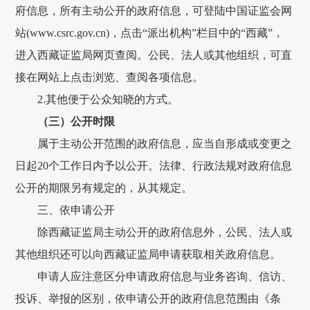
府信息，
所有主动公开的
政府
信息，可登陆中国证监会网
站
(
www.csrc.gov.cn
)
，点击
“派出机构”栏目中的“
西藏
”，
进入
西藏
证监局网页查阅。公民、法人
或
其他组织，可直
接在网站上点击浏览、查阅各项信息。
2.其他便于公众知晓的方式。
（
三
）公开
时限
属于
主动公开
范围
的
政府
信息，应当自形成或变更之
日起
20
个工作日内予以公开。法律、行政法规对
政府
信息
公开的期限另有规定的，从其规定。
三、依申请公开
除
西藏证监局
主动公开的
政府
信息外，公民、法人或
其他组织还可以向
西藏证监局
申请获取相关
政府
信息。
申请人应注意区分申请
政府
信息与业务咨询、信访
、
投诉、
举报
的区别，依申请公开的
政府
信息范围由《
条