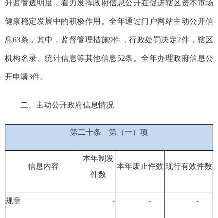
升监管透明度
，
着力发挥政府信息公开在促进辖区资本市场
健康稳定发展中的积极作
用。
全年通过门户网站主动公开信
息
63条
，其中，监督管理
措施9
件，
行政处罚决定2
件，辖区
机构名录、统计信息等其他信息
52
条。全年
办理
政府
信息公
开
申请
3件
。
二、主动公开政府信息情况
第二十条
第（一）项
本年
制发
信息内容
本年废止件数
现行有效件
数
件数
规章
-
-
-