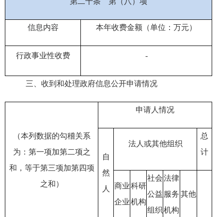
第二十条
第（八）项
信息内容
本年收费金额（单位：万元）
行政事业性收费
-
三、
收到和处理政府信息公开申请情况
申请人情况
（本列数据的勾稽关系
总
法人或其他组织
为：第一项加第二项之
计
自
和，等于第三项加第四项
然
社会
法律
之和）
商业
科研
人
公益
服务
其他
企业
机构
组织
机构