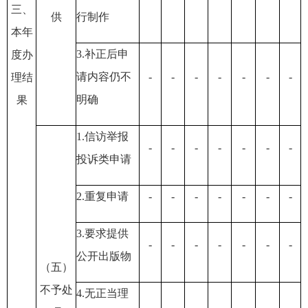
三、
供
行制作
本年
3.补正后申
度办
请内容仍不
-
-
-
-
-
-
-
理结
明确
果
1.信访举报
-
-
-
-
-
-
-
投诉类申请
2.重复申请
-
-
-
-
-
-
-
3.要求提供
-
-
-
-
-
-
-
公开出版物
（五）
不予处
4.无正当理