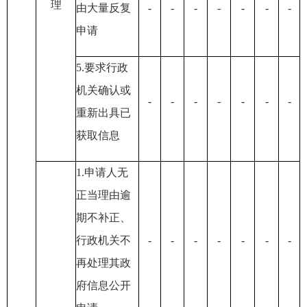
理
由大量反复
-
-
-
-
-
-
-
申请
5.要求行政
机关确认或
-
-
-
-
-
-
-
重新出具已
获取信息
1.申请人无
正当理由逾
期不补正
、
行政机关不
-
-
-
-
-
-
-
再处理其政
府信息公开