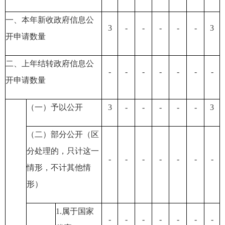
一、本年新收政府信息公
3
-
-
-
-
-
3
开申请数量
二、上年结转政府信息公
-
-
-
-
-
-
-
开申请数量
（一）予以公开
3
-
-
-
-
-
3
（二）部分公开
（区
分处理的，只计这一
-
-
-
-
-
-
-
情形，不计其他情
形）
1.属于国家
-
-
-
-
-
-
-