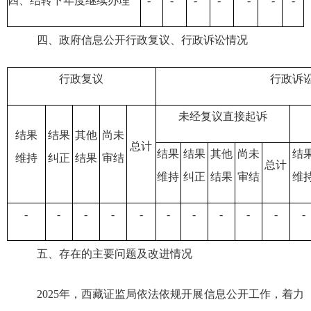
四、结转下年度继续办理
-
-
-
-
-
-
-
四、政府信息公开行政复议、行政诉讼情况
行政复议
行政诉
未经复议直接起诉
结果
结果
其他
尚未
总计
结果
结果
其他
尚未
结
维持
纠正
结果
审结
总计
维持
纠正
结果
审结
维
-
-
-
-
-
-
-
-
-
-
-
五、存在的主要问题及改进情况
2025年，
西藏证监局
依法依规开展信息公开工作，着力