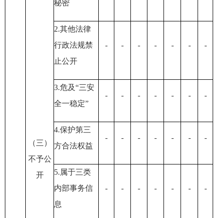
秘密
2.其他法律
行政法规禁
-
-
-
-
-
-
-
止公开
3.危及“三安
-
-
-
-
-
-
-
全一稳定”
4.保护第三
-
-
-
-
-
-
-
（三）
方合法权益
不予公
5.属于三类
开
内部事务信
-
-
-
-
-
-
-
息