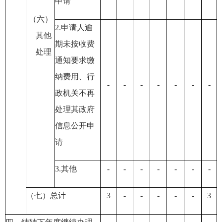
申请
（六）
2.申请人逾
其他
期未按收费
处理
通知要求缴
纳费用
、行
-
-
-
-
-
-
-
政机关不再
处理其政府
信息公开申
请
3.其他
-
-
-
-
-
-
-
（七）总计
3
-
-
-
-
-
3