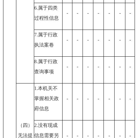
6.属于四类
-
-
-
-
-
-
-
过程性信息
7.属于行政
-
-
-
-
-
-
-
执法案卷
8.属于行政
-
-
-
-
-
-
-
查询事项
1.本机关不
掌握相关政
-
-
-
-
-
-
-
府信息
（四）
2.没有现成
无法提
信息需要另
-
-
-
-
-
-
-