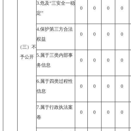
3.危及“三安全一稳
0
0
0
0
定”
4.保护第三方合法
0
0
0
0
权益
（三）不
5.属于三类内部事
予公开
0
0
0
0
务信息
6.属于四类过程性
0
0
0
0
信息
7.属于行政执法案
0
0
0
0
卷