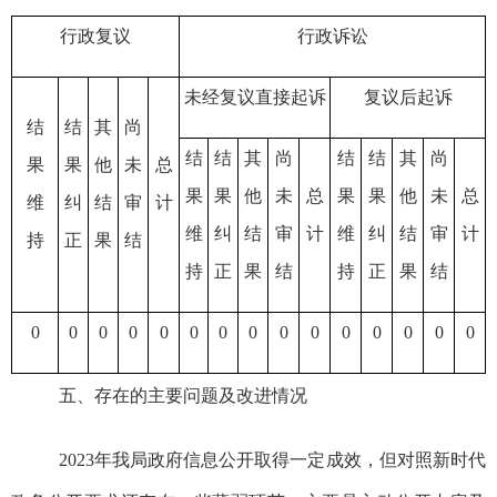
行政复议
行政诉讼
未经复议直接起诉
复议后起诉
结
结
其
尚
结
结
其
尚
结
结
其
尚
果
果
他
未
总
果
果
他
未
总
果
果
他
未
总
维
纠
结
审
计
维
纠
结
审
计
维
纠
结
审
计
持
正
果
结
持
正
果
结
持
正
果
结
0
0
0
0
0
0
0
0
0
0
0
0
0
0
0
五、
存在的主要问题及改进情况
202
3
年
我
局政府信息公开取得一定成效，但对照新时代