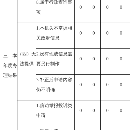
8.属于行政查询事
0
0
0
0
项
1.本机关不掌握相
0
0
0
0
关政府信息
（四）无
2.没有现成信息需
三、本
0
0
0
0
法提供
要另行制作
年度办
理结果
3.补正后申请内容
0
0
0
0
仍不明确
1.信访举报投诉类
0
0
0
0
申请