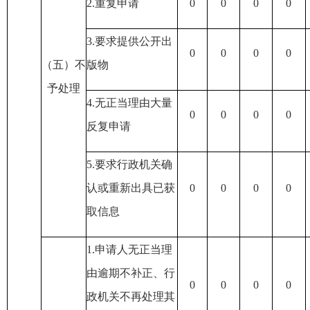
2.重复申请
0
0
0
0
3.要求提供公开出
0
0
0
0
（五）不
版物
予处理
4.无正当理由大量
0
0
0
0
反复申请
5.要求行政机关确
认或重新出具已获
0
0
0
0
取信息
1.申请人无正当理
由逾期不补正
、行
0
0
0
0
政机关不再处理其