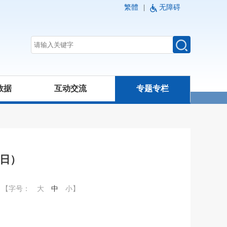
繁體
|
无障碍
数据
互动交流
专题专栏
1日）
【字号：
大
中
小
】