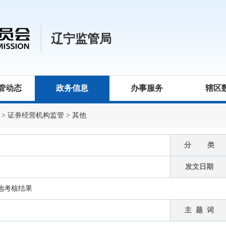
辽宁监管局
管动态
政务信息
办事服务
辖区
>
证券经营机构监管
>
其他
分 类
发文日期
基地考核结果
主 题 词