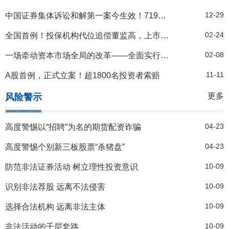
12-29
中国证券集体诉讼和解第一案今生效！7195名科创板投资者获2.8亿余元全额赔偿
02-24
全国首例！投保机构代位追偿董监高，上市公司获3.35亿元全额赔偿
02-08
一场牵动资本市场全局的改革——全面实行股票发行注册制观察
11-11
A股首例，正式立案！超1800名投资者索赔
更多
风险警示
04-23
高度警惕以“招聘”为名的期货配资诈骗
04-23
高度警惕个别新三板股票“杀猪盘”
10-09
防范非法证券活动 树立理性投资意识
10-09
识别非法荐股 远离不法侵害
10-09
选择合法机构 远离非法主体
10-09
非法活动的千层套路