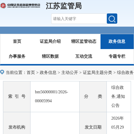
江苏监管局
首页
证监局介绍
辖区监管动态
政务信息
办事服务
辖区数据
互动交流
专题专栏
当前位置：
首页
>
政务信息
>
主动公开
>
证监局主题分类
>
综合政务
综合政
bm56000001/2026-
索 引 号
分 类
务;通知
00005994
公告
2026年
发布机构
发文日期
05月29