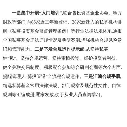
一是
集中开展“入门培训”,
联合省投资基金业协会、地方
财政等部门,向86家近三年新登记、28家新迁入的私募机构
讲
解
《私募投资基金监督管理条例》等
行业
法律法规体系
,
通报
全国私募基金违法违规情况及典型案例,
增强机构合规风险意
识和管理能力
。
二是
下
发合规运作提示函
,
从坚持私募
姓“私”、坚持合规运营、坚持审慎投资、维护投资者利益、
健全关联交易制度、积极配合参加综合研判会商等六个方面,
提醒管理人“募投管退”全流程合规运作。
三是
汇编
合规手册
,
精选私募基金常用法律法规、部门规章及规范性文件、自律
规则
等
汇编成册,
逐家发放,
便
于从业人员
查
阅学习
。