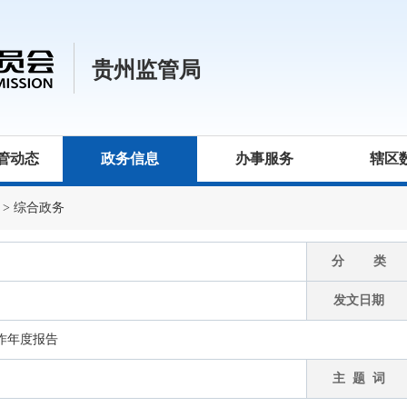
贵州监管局
管动态
政务信息
办事服务
辖区
>
综合政务
分 类
发文日期
工作年度报告
主 题 词