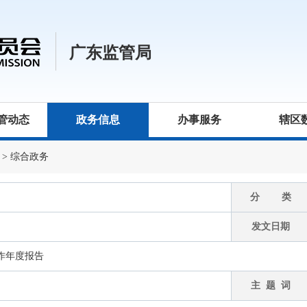
广东监管局
管动态
政务信息
办事服务
辖区
>
综合政务
分 类
发文日期
工作年度报告
主 题 词