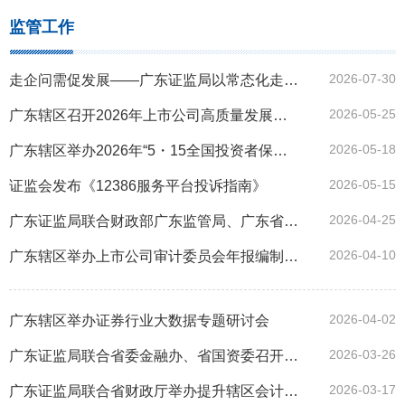
监管工作
2026-07-30
走企问需促发展——广东证监局以常态化走访推动辖区上市公司高质量发展
2026-05-25
广东辖区召开2026年上市公司高质量发展大会
2026-05-18
广东辖区举办2026年“5・15全国投资者保护宣传日” 主题活动
2026-05-15
证监会发布《12386服务平台投诉指南》
2026-04-25
广东证监局联合财政部广东监管局、广东省注册会计师协会发布《会计师事务所上市公司审计业务监管案例（2024-2025）》
2026-04-10
广东辖区举办上市公司审计委员会年报编制暨履职专题培训
2026-04-02
广东辖区举办证券行业大数据专题研讨会
2026-03-26
广东证监局联合省委金融办、省国资委召开广东债券市场高质量发展培训交流会
2026-03-17
广东证监局联合省财政厅举办提升辖区会计师事务所执业质量座谈会