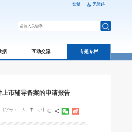
繁體
|
无障碍
数据
互动交流
专题专栏
并上市辅导备案的申请报告
【字号：
大
中
小
】