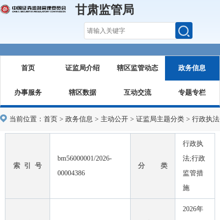
甘肃监管局
首页
证监局介绍
辖区监管动态
政务信息
办事服务
辖区数据
互动交流
专题专栏
当前位置：
首页
>
政务信息
>
主动公开
>
证监局主题分类
>
行政执法
行政执
bm56000001/2026-
法;行政
索 引 号
分 类
00004386
监管措
施
2026年