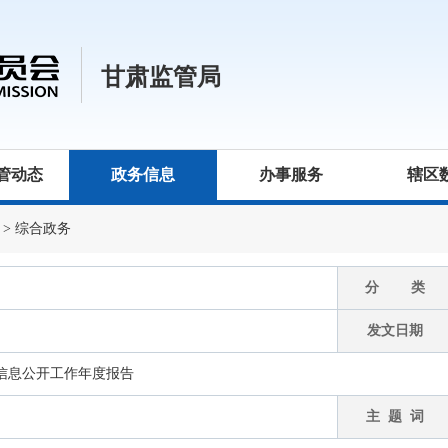
甘肃监管局
管动态
政务信息
办事服务
辖区
>
综合政务
分 类
发文日期
管信息公开工作年度报告
主 题 词