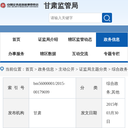
甘肃监管局
首页
证监局介绍
辖区监管动态
政务信息
办事服务
辖区数据
互动交流
专题专栏
当前位置：
首页
>
政务信息
>
主动公开
>
证监局主题分类
>
综合政务
bm56000001/2015-
综合政
索 引 号
分 类
00179699
务;其他
2015年
发布机构
甘肃
发文日期
03月30
日