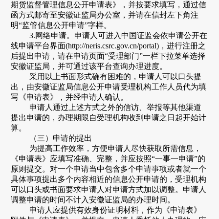
期货监督管理信息公开申请表》，并按要求填写，通过信
函方式邮寄至安徽证监局办公室，并请在信封左下角注
明“监管信息公开申请”字样。
3.网络申请。申请人可进入中国证监会依申请公开在
线申请平台界面(http://neris.csrc.gov.cn/portal)，进行注册之
后提出申请，请在申请页面“受理部门”一栏下拉菜单选择
安徽证监局，并可通过该平台查询办理进度。
采用以上书面形式确有困难的，申请人可以口头提
出，由
安徽
证监局信息公开申请受理机构工作人员代为填
写《申请表》，并经申请人确认。
申请人通过上述方式之外的信访、举报等其他渠道
提出申请的，办理期限自受理机构收到申请之日起开始计
算
。
（三）申请的提出
为提高工作效率，方便申请人尽快获取所需信息，
《申请表》应填写准确、完整，并应按照
“一事一申请”的
原则提交。对一个申请当中包含多个申请事项或者就一个
具体事项提出多个内容相近的信息公开申请的，受理机构
可以口头或书面要求申请人对申请方式加以调整。申请人
调整申请的时间不计入
安徽证监局
的办理时间。
申请人应提供有效身份证明材料，作为《申请表》