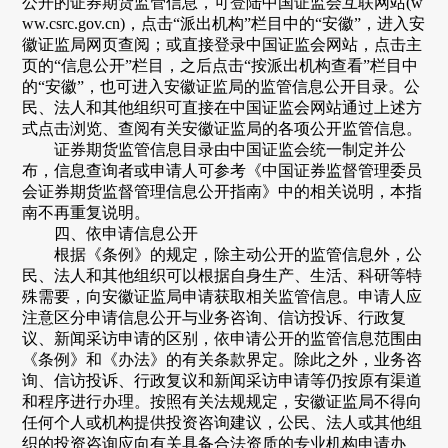
公开的证券期货监管信息，可登陆中国证监会互联网站
(w
ww.csrc.gov.cn)，点击“派出机构”栏目中的“安徽”，进入安
徽证监局网页查阅；或直接登录中国证监会网站，点击主
页的“信息公开”栏目，之后点击“按派出机构查看”栏目中
的“安徽”，也可进入安徽证监局的监管信息公开目录。公
民、法人和其他组织可直接在中国证监会网站通过上述方
式点击浏览、查阅有关安徽证监局的各项公开监管信息。
证券期货监管信息目录由中国证监会统一制定并公
布，信息查询者或申请人可参考《中国证券监督管理委员
会证券期货监督管理信息公开指南》中的相关说明，本指
南不再重复说明。
四
、依申请信息公开
根据《条例》的规定，除主动公开的监管信息外，公
民、法人和其他组织可以根据自身生产、生活、科研等特
殊需要，向安徽证监局申请获取相关监管信息。申请人应
注意区分申请信息公开与业务咨询、信访投诉、行政复
议、新闻采访申请的区别，依申请公开的监管信息范围由
《条例》和《办法》的有关条款界定。除此之外，业务咨
询、信访投诉、行政复议和新闻采访申请等仍按原有渠道
和程序进行办理。按照有关法规规定，安徽证监局不得向
任何个人或机构提供投资咨询建议，公民、法人或其他组
织的投资咨询应向有关具备合法资质的专业机构申请办