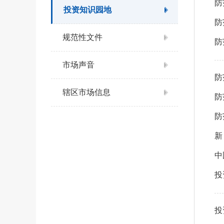
防
投资知识园地
防
规范性文件
防
市场声音
防
辖区市场信息
防
防
新
中
投
投