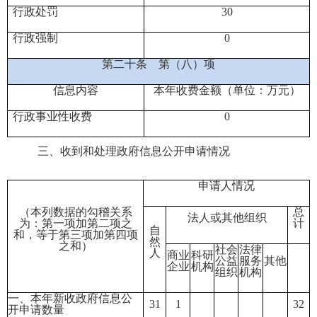
行政处罚
30
行政强制
0
第二十条
第（八）项
信息内容
本年收费金额（单位：万元）
行政事业性收费
0
三、
收到和处理政府信息公开申请情况
申请人情况
（本列数据的勾稽关系
总
法人或其他组织
为：第一项加第二项之
计
自
和，等于第三项加第四项
然
之和）
社会
法律
人
商业
科研
公益
服务
其他
企业
机构
组织
机构
一、本年新收政府信息公
31
1
32
开申请数量