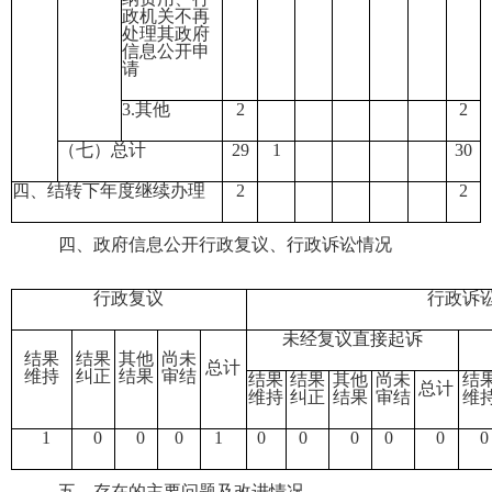
政机关不再
处理其政府
信息公开申
请
3.其他
2
2
（七）总计
29
1
30
四、结转下年度继续办理
2
2
四、
政府信息公开行政复议、行政诉讼情况
行政复议
行政诉
未经复议直接起诉
结果
结果
其他
尚未
总计
维持
纠正
结果
审结
结果
结果
其他
尚未
结
总计
维持
纠正
结果
审结
维
1
0
0
0
1
0
0
0
0
0
0
五、存在的主要问题及改进情况