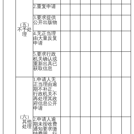
2.重复申请
3.要求提供
公开出版物
（五）
不予处
4.无正当理
理
由大量反复
申请
5.要求行政
机关确认或
重新出具已
获取信息
1.申请人无
正当理由逾
期不补正
、
行政机关不
再处理其政
府信息公开
申请
（六）
2.申请人逾
其他
期未按收费
处理
通知要求缴
纳费用
、行