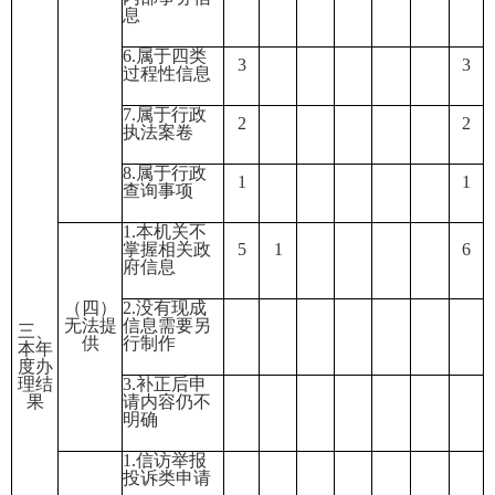
息
6.属于四类
3
3
过程性信息
7.属于行政
2
2
执法案卷
8.属于行政
1
1
查询事项
1.本机关不
掌握相关政
5
1
6
府信息
（四）
2.没有现成
无法提
信息需要另
三、
供
行制作
本年
度办
理结
3.补正后申
果
请内容仍不
明确
1.信访举报
投诉类申请