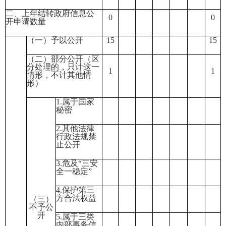
二、上年结转政府信息公
0
0
开申请数量
（一）予以公开
1
5
15
（二）部分公开（区
分处理的，只计这一
1
1
情形，不计其他情
形）
1.属于国家
秘密
2.其他法律
行政法规禁
止公开
3.危及“三安
全一稳定”
4.保护第三
方合法权益
（三）
不予公
开
5.属于三类
内部事务信