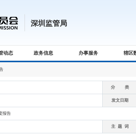
深圳监管局
管动态
政务信息
办事服务
辖区
告
分 类
发文日期
度报告
主 题 词