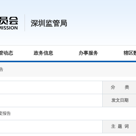
深圳监管局
管动态
政务信息
办事服务
辖区
告
分 类
发文日期
度报告
主 题 词